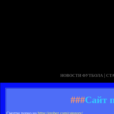
|
НОВОСТИ ФУТБОЛА
СТ
###
Сайт 
Смотри порно на
https://erobez.com/category/