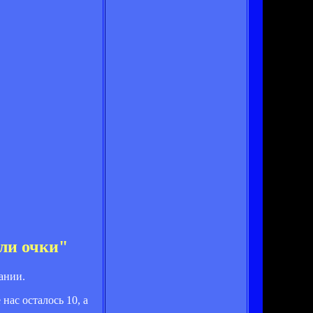
яли очки"
ании.
нас осталось 10, а