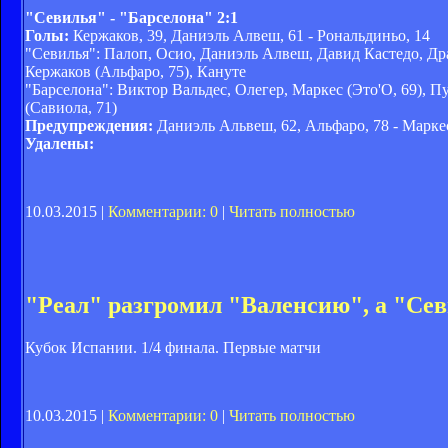
"Севилья" - "Барселона" 2:1
Голы:
Кержаков, 39, Даниэль Алвеш, 61 - Рональдиньо, 14
"Севилья": Палоп, Осио, Даниэль Алвеш, Давид Кастедо, Дра
Кержаков (Альфаро, 75), Кануте
"Барселона": Виктор Вальдес, Олегер, Маркес (Это'О, 69), 
(Савиола, 71)
Предупреждения:
Даниэль Альвеш, 62, Альфаро, 78 - Маркес
Удалены:
10.03.2015 |
Комментарии: 0
|
Читать полностью
"Реал" разгромил "Валенсию", а "Сев
Кубок Испании. 1/4 финала. Первые матчи
10.03.2015 |
Комментарии: 0
|
Читать полностью