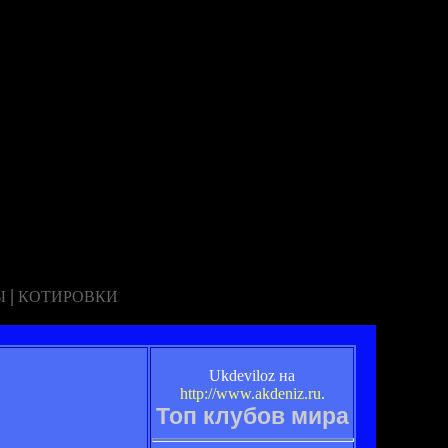
|
Ы
КОТИРОВКИ
Ukdeviloz на
http://www.akdeniz.ru
.
Топ клубов мира