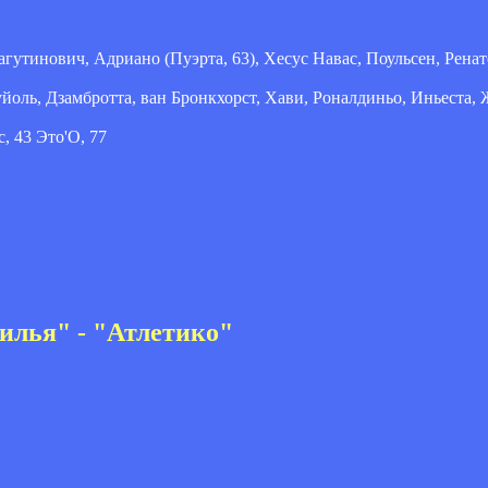
гутинович, Адриано (Пуэрта, 63), Хесус Навас, Поульсен, Ренато
Пуйоль, Дзамбротта, ван Бронкхорст, Хави, Роналдиньо, Иньеста,
, 43 Это'О, 77
илья" - "Атлетико"