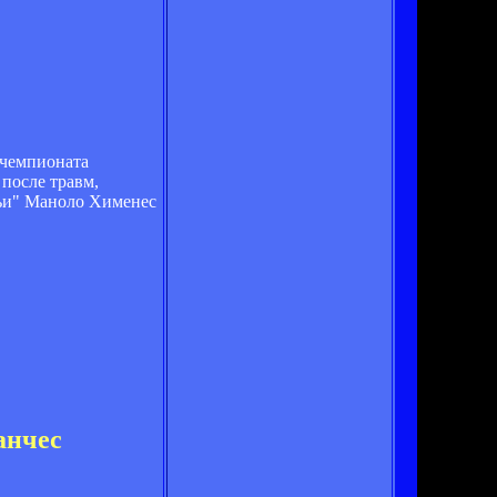
 чемпионата
после травм,
ильи" Маноло Хименес
анчес