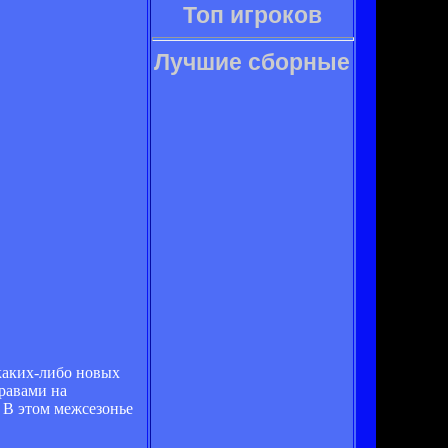
Топ игроков
Лучшие сборные
каких-либо новых
равами на
 В этом межсезонье