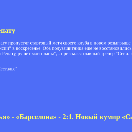
енату
ату пропустят стартовый матч своего клуба в новом розыгрыше
нсии" в воскресенье. Оба полузащитника еще не восстановились 
 и Ренату, рушит мои планы", - признался главный тренер "Сев
есталье"
я» - «Барселона» - 2:1. Новый кумир «С