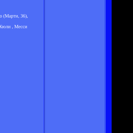
 (Марти, 36),
 Жюли , Месси