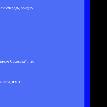
ою очередь, обидно,
еалом Сосьедад", что
а игра, и мы