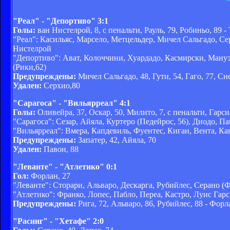
"Реал" - "Депортиво" 3:1
Голы:
ван Нистелрой, 8, с пенальти, Рауль, 79, Робиньо, 89 - 
"Реал": Касильяс, Марсело, Метцельдер, Мичел Сальгадо, Серх
Нистелрой
"Депортиво": Ават, Колоччини, Хуардадо, Касмирски, Мануэл
(Рики,62)
Предупреждены:
Мичел Сальгадо, 48, Гути, 54, Гаго, 77, Сне
Удален:
Серхио,80
"Сарагоса" - "Вильярреал" 4:1
Голы:
Оливейра, 37, Оскар, 50, Милито, 7, с пенальти, Гарсиа
"Сарагоса": Сезар, Айяла, Куртеро (Педейрос, 56), Диодо, Па
"Вильярреал": Вмера, Капдевиль, Фуентес, Киган, Вента, Кани
Предупреждены:
Запатер, 42, Айяла, 70
Удален:
Павон, 88
"Леванте" - "Атлетико" 0:1
Гол:
Форлан, 27
"Леванте": Сторари, Альваро, Дескарга, Рубийлес, Серано (Фу
"Атлетико": Франко, Лопес, Пабло, Переа, Кастро, Луис Гарси
Предупреждены:
Рига, 72, Альваро, 86, Рубийлес, 88 - Форл
"Расинг" - "Хетафе" 2:0