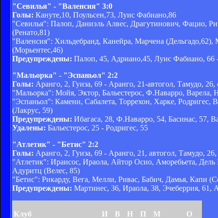
"Севилья" - "Валенсия" 3:0
Голы:
Кануте,10, Поульсен,73, Луис Фабиано,86
"Севилья": Палоп, Даниэль Алвес, Драгутинович, Фацио, Рин
(Ренато,81)
"Валенсия": Хильдебранд, Канейра, Марчена (Дельгадо,62), 
(Морьентес,46)
Предупреждены:
Палоп, 45, Адриано,45, Луис Фабиано, 66 -
"Мальорка" - "Эспаньол" 2:2
Голы:
Аранго, 2, Гуиза, 69 - Аранго, 21-автогол, Тамудо, 26,
"Мальорка": Мойя, Эктор, Бальестерос, Ф.Наварро, Варела, Ну
"Эспаньол": Камени, Сабалета, Торрехон, Харке, Родригес, В
(Лакрус, 59)
Предупреждены:
Ибагаса, 28, Ф.Наварро, 54, Басинас, 57, Ва
Удалены:
Бальестерос, 25 - Родригес, 55
"Атлетик" - "Бетис" 2:2
Голы:
Аранго, 2, Гуиза, 69 - Аранго, 21, автогол, Тамудо, 26,
"Атлетик": Ираисос, Ираола, Айтор Осио, Аморебьета, Дель 
Адуритц (Велес, 85)
"Бетис": Рикарду, Вега, Мелли, Ривас, Бабич, Дамья, Капи (С
Предупреждены:
Мартинес, 36, Ираола, 38, Эчеберрия, 61, А
Клуб
И
В
Н
П
М
О