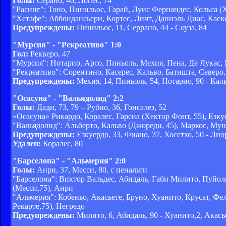
Голы:
Серано, 40, Лопес, 74
"Расинг": Тоно, Пинильос, Гарай, Луис Фернандес, Кольса (Х
"Хетафе": Аббондансьери, Кортес, Личт, Даниэль Диас, Каске
Предупреждены:
Пинильос, 11, Серрано, 44 - Соуза, 84
"Мурсия" - "Рекреативо" 1:0
Гол:
Рекверо, 47
"Мурсия": Нотарио, Арсо, Пиньоль, Мехия, Пена, Де Лукас, М
"Рекреативо": Сорентино, Касерес, Кальво, Батишта, Северо, 
Предупреждены:
Мехия, 14, Пиньоль, 54, Нотарио, 90 - Каль
"Осасуна" - "Вальядолид" 2:2
Голы:
Дади, 73, 79 – Рубио, 36, Гонсалез, 52
«Осасуна» Рикардо, Коралес, Гарсиа (Хектор Фонт, 55), Езку
"Вальядолид": Альберто, Кальво (Джореди, 45), Маркос, Мунь
Предупреждены:
Езкуердо, 33, Фиано, 37, Хосетхо, 50 - Лио
Удален:
Коралес, 80
"Барселона" - "Альмерия" 2:0
Голы:
Анри, 37, Месси, 80, с пенальти
"Барселона": Виктор Вальдес, Абидаль, Габи Милито, Пуйоль
(Месси,75), Анри
"Альмерия": Кобеньо, Акасьете, Бруно, Хуанито, Крусат, Фе
Рекарте,75), Негредо
Предупреждены:
Милито, 6, Абидаль, 90 - Хуанито,2, Акасье