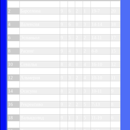
1
Реал
9
7
1
1
20-6
22
2
Барселона
9
6
2
1
19-7
20
3
Вильярреал
9
6
0
3
15-13
18
4
Валенсия
9
6
0
3
14-14
18
5
Атлетико
9
5
2
2
16-7
17
6
Эспаньол
9
5
2
2
14-11
17
7
Мальорка
9
4
3
2
17-12
15
8
Расинг
9
4
3
2
8-8
15
9
Сарагоса
9
4
2
3
15-14
14
10
Севилья
8
4
0
4
16-10
12
11
Мурсия
9
3
3
3
8-8
12
12
Альмерия
9
3
2
4
10-10
11
13
Атлетик
9
2
4
3
7-10
10
14
Осасуна
8
2
3
3
10-11
9
15
Бетис
9
1
5
3
8-9
8
16
Рекреативо
9
2
2
5
7-13
8
17
Депортиво
9
2
2
5
7-15
8
18
Вальядолид
9
1
3
5
11-19
6
19
Хетафе
9
1
2
6
7-15
5