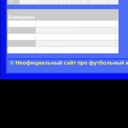
20
Леванте
9
0
1
8
3-20
1
Бомбардиры
7
Месси (Барселона)
5
Агуэро (Атлетико)
Росси (Вильярреал)
Гуиза (Мальорка)
Аранго (Мальорка)
© Неофициальный сайт про футбольный кл