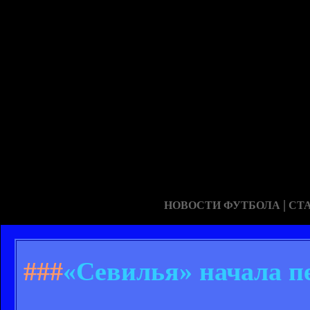
|
НОВОСТИ ФУТБОЛА
СТ
###
«Севилья» начала п