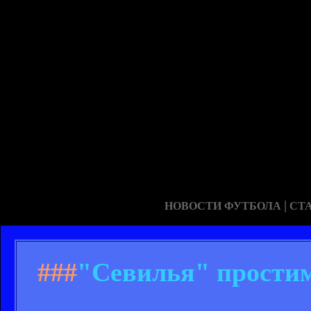
|
НОВОСТИ ФУТБОЛА
СТ
###
"Севилья" прости