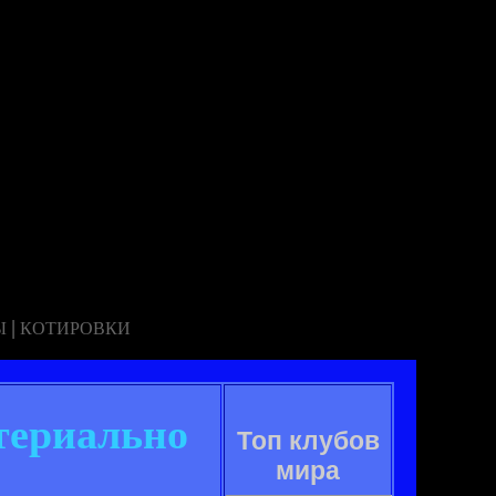
|
Ы
КОТИРОВКИ
териально
Топ клубов
мира