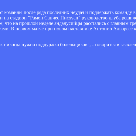
т команды после ряда последних неудач и поддержать команду в 
и на стадион "Рамон Санчес Писхуан" руководство клуба решило
м, что на прошлой неделе андалусийцы расстались с главным т
атами. В первом матче при новом наставнике Антонио Алваресе 
к никогда нужна поддуржка болельщиков", - говорится в заявле