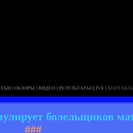
|
|
|
|
АТЬИ
ОБЗОРЫ
ВИДЕО
РЕЗУЛЬТАТЫ LIVE
КОНТАКТ
мулирует болельщиков ма
###