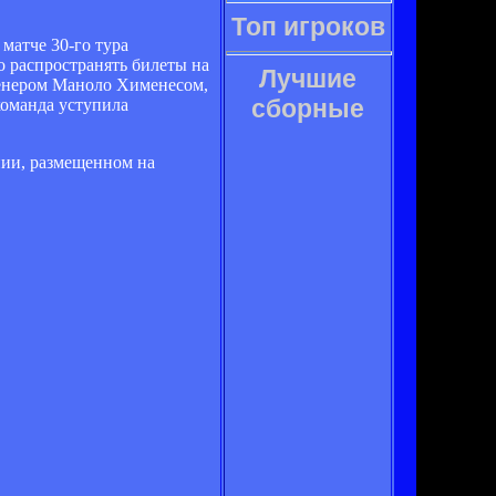
Топ игроков
матче 30-го тура
 распространять билеты на
Лучшие
ренером Маноло Хименесом,
сборные
команда уступила
нии, размещенном на