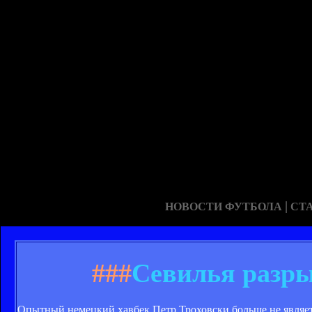
|
НОВОСТИ ФУТБОЛА
СТ
###
Севилья разры
Опытный немецкий хавбек Петр Троховски больше не являет